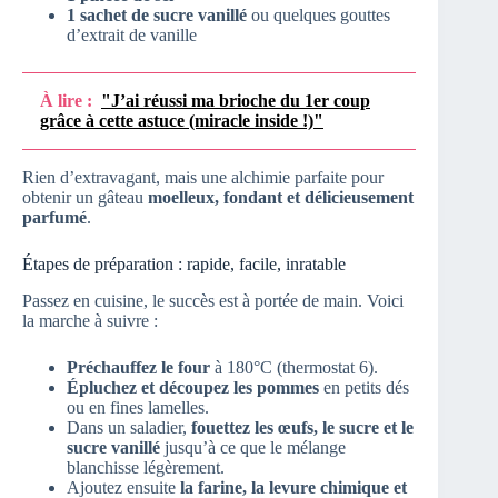
1 sachet de sucre vanillé
ou quelques gouttes
d’extrait de vanille
À lire :
"J’ai réussi ma brioche du 1er coup
grâce à cette astuce (miracle inside !)"
Rien d’extravagant, mais une alchimie parfaite pour
obtenir un gâteau
moelleux, fondant et délicieusement
parfumé
.
Étapes de préparation : rapide, facile, inratable
Passez en cuisine, le succès est à portée de main. Voici
la marche à suivre :
Préchauffez le four
à 180°C (thermostat 6).
Épluchez et découpez les pommes
en petits dés
ou en fines lamelles.
Dans un saladier,
fouettez les œufs, le sucre et le
sucre vanillé
jusqu’à ce que le mélange
blanchisse légèrement.
Ajoutez ensuite
la farine, la levure chimique et