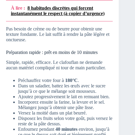
À lire :
8 habitudes discrètes qui forcent
instantanément le respect (à copier d’urgence)
Pas besoin de crème ou de beurre pour obtenir une
texture fondante. Le lait suffit à rendre la pâte légère et
onctueuse.
Préparation rapide : prêt en moins de 10 minutes
Simple, rapide, efficace. Le clafouflan ne demande
aucun matériel compliqué ni tour de main particulier.
Préchauffez votre four à
180°C
.
Dans un saladier, battez les œufs avec le sucre
jusqu’à ce que le mélange soit mousseux.
Ajoutez progressivement le lait en remuant bien.
Incorporez ensuite la farine, la levure et le sel.
Mélangez jusqu’à obtenir une pâte lisse.
Versez la moitié dans un plat beurré.
Disposez les fruits selon votre goût, puis versez le
reste de la pâte dessus.
Enfournez pendant
40 minutes
environ, jusqu’à
ce que le dessus soit doré et légèrement gonflé.